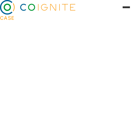
CASE
Salgsautomatisering og e-
commerce til luftfarten
Gennem automatisering af salgsprocesser kan
Leki Aviations kunder nu nemt finde og bestille
de rette reservedele til deres fly med færre fejl og
større effektivitet. Den automatiserede
tilbudsgivning og prissætning gør det muligt for
kunderne at træffe hurtigere beslutninger,
samtidig med at medarbejderne hos Leki Aviation
kan fokusere på at levere bedre service og
kundepleje.